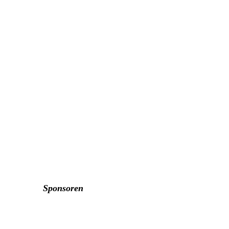
IMG-20240526-WA0003
IMG-20240526-WA0004
IMG-20240526-WA0005
IMG-20240526-WA0006
IMG-20240526-WA0008
Sponsoren