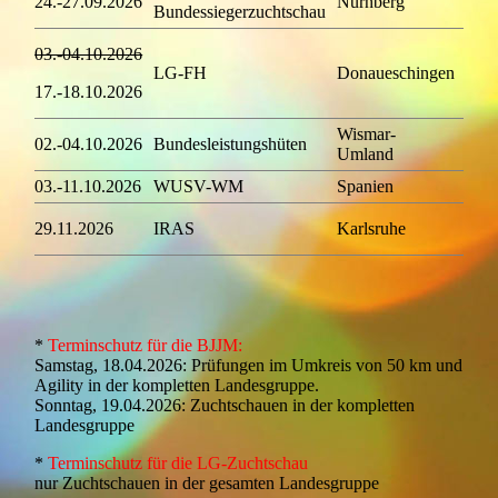
24.-27.09.2026
Nürnberg
zur
Bundessiegerzuchtschau
Bern
03.-04.10.2026
LG-FH
Donaueschingen
Mar
17.-18.10.2026
Schm
Wismar-
02.-04.10.2026
Bundesleistungshüten
zur
Umland
03.-11.10.2026
WUSV-WM
Spanien
zur
Hara
29.11.2026
IRAS
Karlsruhe
Hoh
*
Terminschutz für die BJJM:
Samstag, 18.04.2026: Prüfungen im Umkreis von 50 km und
Agility in der kompletten Landesgruppe.
Sonntag, 19.04.2026: Zuchtschauen in der kompletten
Landesgruppe
*
Terminschutz für die LG-Zuchtschau
nur Zuchtschauen in der gesamten Landesgruppe