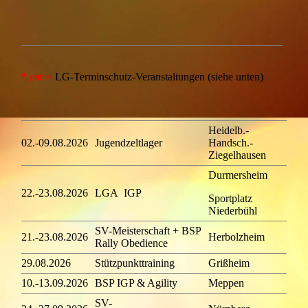
* rot =
LG-Terminschutz-Veranstaltungen (siehe unten)
Heidelb.-
02.-09.08.2026
Jugendzeltlager
Handsch.-
Ziegelhausen
Durmersheim
22.-23.08.2026
LGA IGP
Sportplatz
Niederbühl
SV-Meisterschaft + BSP
Flye
21.-23.08.2026
Herbolzheim
Rally Obedience
Aus
29.08.2026
Stützpunkttraining
Grißheim
10.-13.09.2026
BSP IGP & Agility
Meppen
SV-